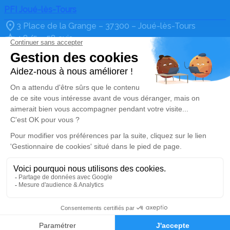
PFI Joué-lès-Tours
3 Place de la Grange – 37300 – Joué-lès-Tours
4.8/5 – 58 avis
Nos Services
Liens utiles
Organiser des obsèques
Avis de décès
Prévoir ses obsèques
Notre histoire
Marbrerie Funéraire
Crématorium de Tours
Services aux familles
Nos métiers
Services aux collectivités
Nos réseaux sociaux
Mentions légales
Politique de traitement des données personnelles
Politique d’utilisation des cookies
Gestionnaire de cookies
Avis des familles
Zone d'intervention
4.8/5
02 47 36 35 00
Nous contacter
Réalisation et référencement par