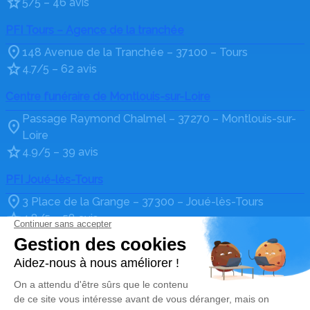
5/5 – 46 avis
PFI Tours – Agence de la tranchée
148 Avenue de la Tranchée – 37100 – Tours
4.7/5 – 62 avis
Centre funéraire de Montlouis-sur-Loire
Passage Raymond Chalmel – 37270 – Montlouis-sur-
Loire
4.9/5 – 39 avis
PFI Joué-lès-Tours
3 Place de la Grange – 37300 – Joué-lès-Tours
4.8/5 – 58 avis
Nos Services
Liens utiles
Organiser des obsèques
Avis de décès
Prévoir ses obsèques
Notre histoire
Marbrerie Funéraire
Crématorium de Tours