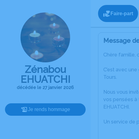
Faire-part
Message de 
Chère famille, 
Zénabou
C’est avec une
EHUATCHI
Tours.
décédée le 27 janvier 2026
Nous vous invit
vos pensées à 
EHUATCHI.
Je rends hommage
Un service de 