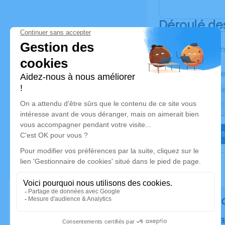
Déroulé de
Les inform
Activez une ale
Recevoir une ale
Je veux êtr
Rendez h
Plantez un a