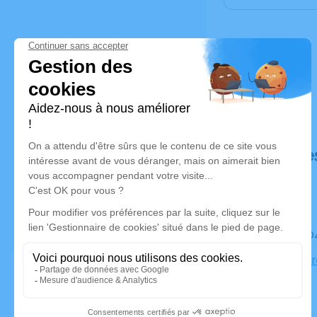
Déroulé de
Le mardi 0
Eglise Not
Tours