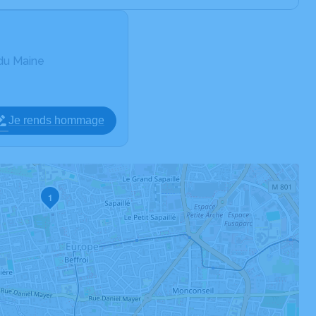
 du Maine
Je rends hommage
1