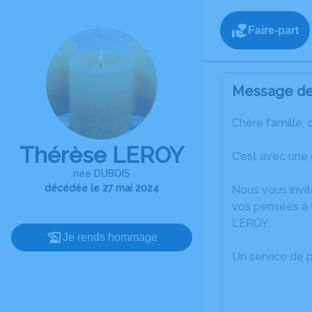
Faire-part
Message de 
Chère famille, 
Thérèse LEROY
C’est avec une
née DUBOIS
décédée le 27 mai 2024
Nous vous invit
vos pensées à 
LEROY.
Je rends hommage
Un service de 