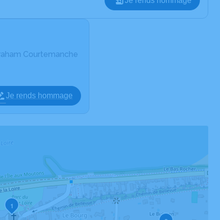
Je rends hommage
Abraham Courtemanche
Je rends hommage
1