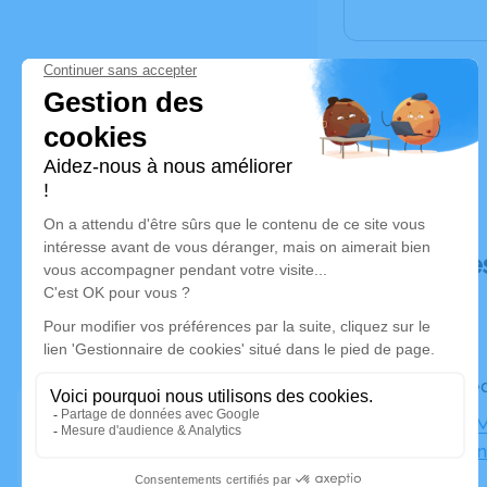
Déroulé de
Le mercre
Eglise de 
Courtemanc