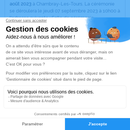
août 2023
à Chambray-Les-Tours. La cérémonie
se déroulera le jeudi 07 septembre 2023 à 10h00 à
l'adresse suivante : Salle de cérémonie
Crématorium de Tours Rue des Landes - 37320
ESVRES-SUR-INDRE.
Ni fleur, ni plaque, ni couronne, tel qu'il le souhaitait.
Un service de plantation d’arbre hommage est
disponible ici
.
Je rends hommage
Cérémonie
jeudi 07 septembre 2023 à 10h00
62
Salle de cérémonie Crématorium de Tours
Rue des Landes
Faire-part
Hommages
37320 Esvres-sur-Indre