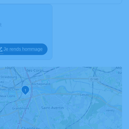
t
Je rends hommage
1