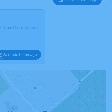
Je rends hommage
e Tours Crématorium
Je rends hommage