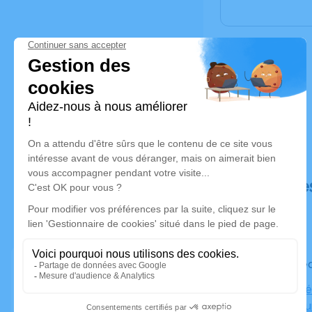
Déroulé de
Le mercre
Salle de c
Crématoriu