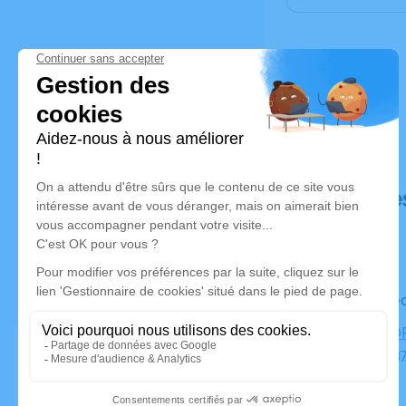
Déroulé de
Le mercre
CRÉMATORI
ESVRES, 3