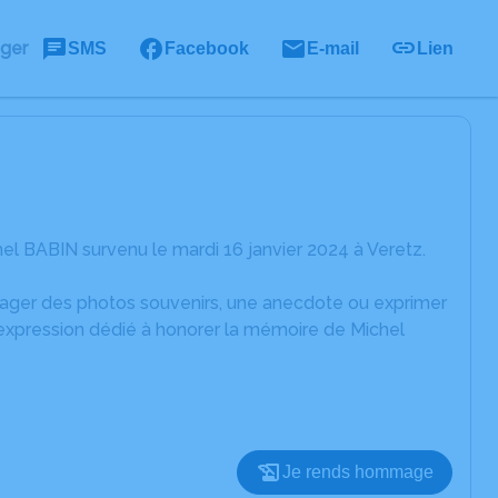
ager
SMS
Facebook
E-mail
Lien
l BABIN survenu le mardi 16 janvier 2024 à Veretz.
rtager des photos souvenirs, une anecdote ou exprimer
'expression dédié à honorer la mémoire de Michel
Je rends hommage