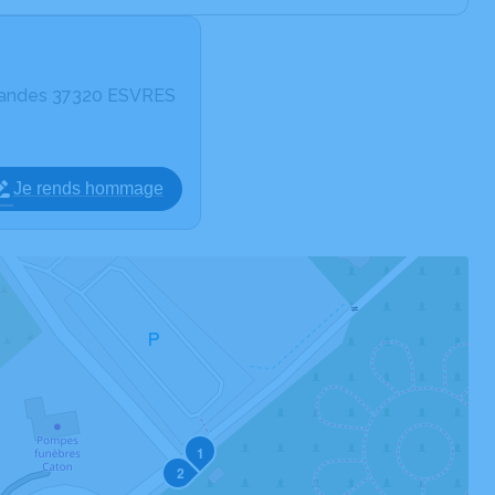
andes 37320 ESVRES
Je rends hommage
1
2