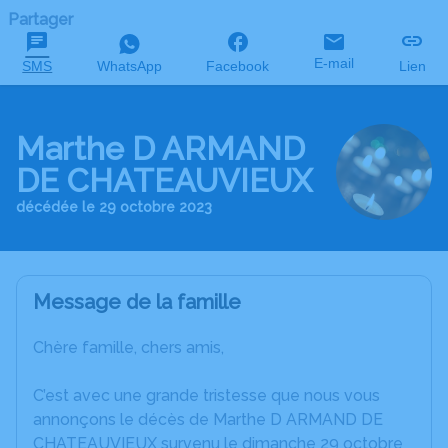
Partager
E-mail
SMS
WhatsApp
Facebook
Lien
Marthe D ARMAND
DE CHATEAUVIEUX
décédée le 29 octobre 2023
Message de la famille
Chère famille, chers amis,
C’est avec une grande tristesse que nous vous
annonçons le décès de Marthe D ARMAND DE
CHATEAUVIEUX survenu le dimanche 29 octobre