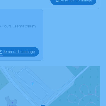
Je rends hommage
e Tours Crématorium
Je rends hommage