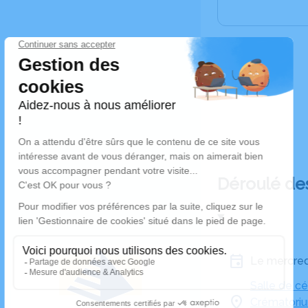
Déroulé de
Le mercre
Salle de c
Crématoriu