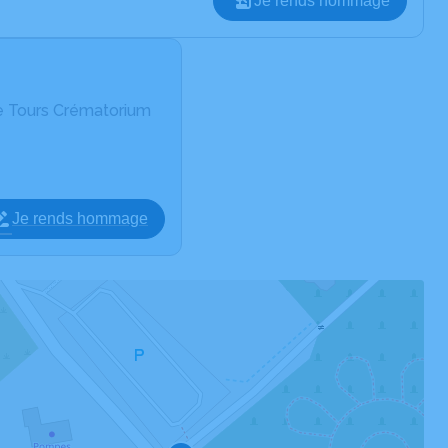
Je rends hommage
e Tours Crématorium
Je rends hommage