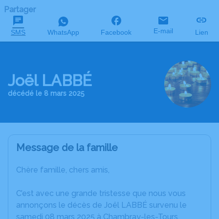
Partager
E-mail
SMS
WhatsApp
Facebook
Lien
Joël LABBÉ
décédé le 8 mars 2025
Message de la famille
Chère famille, chers amis,
C’est avec une grande tristesse que nous vous
annonçons le décès de Joël LABBÉ survenu le
samedi 08 mars 2025 à Chambray-les-Tours.