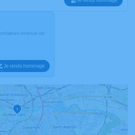
Je rends hommage
Fontaines avenue de
Je rends hommage
1