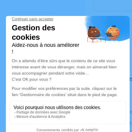
Déroulé de
Le vendre
ST Etienne
de Mozart,