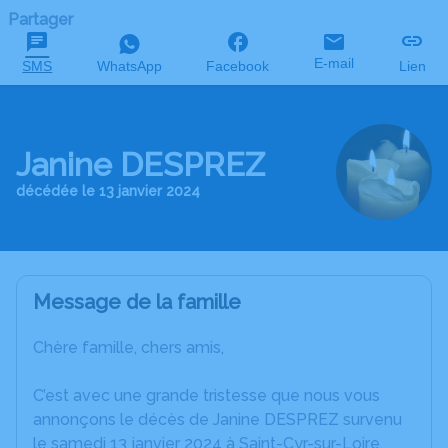
Partager
E-mail
SMS
WhatsApp
Facebook
Lien
Janine DESPREZ
décédée le 13 janvier 2024
Message de la famille
Chère famille, chers amis,
C’est avec une grande tristesse que nous vous
annonçons le décès de Janine DESPREZ survenu
le samedi 13 janvier 2024 à Saint-Cyr-sur-Loire.