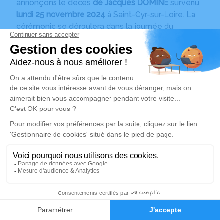
annonçons le décès
de Jacques DOMINÉ
survenu
lundi 25 novembre 2024
à Saint-Cyr-sur-Loire. La
cérémonie se déroulera dans la journée du
vendredi 06 décembre 2024.
À 10h30, aura lieu une messe à l'adresse suivante :
Eglise Sainte Geneviève 7 rue des Halles - 37230
Luynes.
Dans un second temps, une cérémonie laïque
d’une heure suivie d’une crémation se tiendra à
15h00 au crématorium de Tours, Rue des Landes
37320 Esvres-Sur-Indre.
Si vous le souhaitez, vous pouvez laisser sur cette
page vos condoléances ou le souvenir d’un
moment passé.
6
Merci à tous pour le soutien déjà apporté et à tous
Faire-part
Hommages
ceux qui auront une pensée pour papa le 6