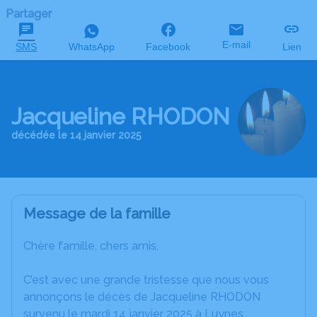
Partager
E-mail
SMS
WhatsApp
Facebook
Lien
Jacqueline RHODON
décédée le 14 janvier 2025
Message de la famille
Chère famille, chers amis,
C’est avec une grande tristesse que nous vous
annonçons le décès de Jacqueline RHODON
survenu le mardi 14 janvier 2025 à Luynes.