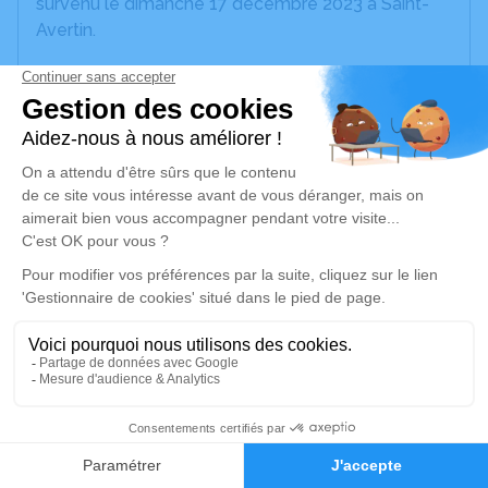
survenu le dimanche 17 décembre 2023 à Saint-
Avertin.
Nous vous invitons à utiliser cet espace pour
laisser vos condoléances, partager des photos
souvenirs, une anecdote ou exprimer vos pensées
à travers des poèmes ou des textes. Cet endroit
est un lieu d'expression dédié à honorer la
mémoire de Jacqueline COURAULT.
Un service de plantation d’arbre hommage est
disponible ici
.
Je rends hommage
Cérémonie
13
mardi 26 décembre 2023 à 15h30
Faire-part
Hommages
Salle de cérémonie du crématorium de Tours