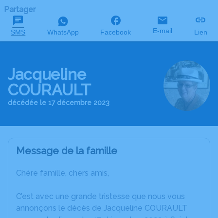
Partager
E-mail
SMS
WhatsApp
Facebook
Lien
Jacqueline
COURAULT
décédée le 17 décembre 2023
Message de la famille
Chère famille, chers amis,
C’est avec une grande tristesse que nous vous
annonçons le décès de Jacqueline COURAULT