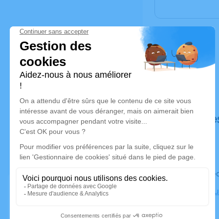
Déroulé de
Le mercre
Crématoriu
sur-Indre