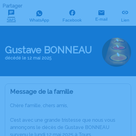
Partager
E-mail
SMS
WhatsApp
Facebook
Lien
Gustave BONNEAU
décédé le 12 mai 2025
Message de la famille
Chère famille, chers amis,
C’est avec une grande tristesse que nous vous
annonçons le décès de Gustave BONNEAU
survenu le lundi 12 mai 2025 à Tours.