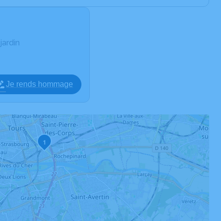
jardin
Je rends hommage
1