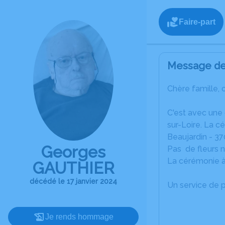
Faire-part
Message de 
Chère famille, 
C'est avec une
sur-Loire. La c
Beaujardin - 37
Georges
Pas de fleurs 
La cérémonie à
GAUTHIER
décédé le 17 janvier 2024
Un service de 
Je rends hommage