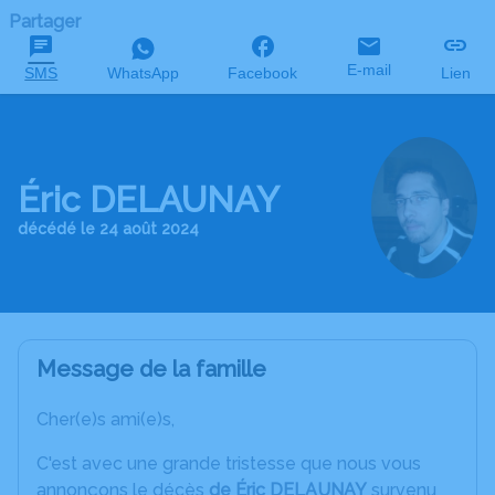
Partager
E-mail
SMS
WhatsApp
Facebook
Lien
Éric DELAUNAY
décédé le 24 août 2024
Message de la famille
Cher(e)s ami(e)s,
C'est avec une grande tristesse que nous vous
annonçons le décès
de Éric DELAUNAY
survenu