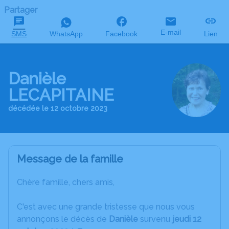
Partager
E-mail
SMS
WhatsApp
Facebook
Lien
Danièle
LECAPITAINE
décédée le 12 octobre 2023
Message de la famille
Chère famille, chers amis,
C'est avec une grande tristesse que nous vous
annonçons le décès de
Danièle
survenu
jeudi 12