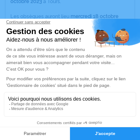
octobre 2023
à Tours.
Les obsèques auront lieu
mercredi 18 octobre
2023
:
-
11h30
Crématorium d'Esvres sur Indre (Rue des
Landes 37320 ESVRES SUR INDRE)
-
17h30
Discours biblique de souvenir
Une retransmission du discours aura lieu sur Zoom
Cet espace privé est destiné à recueillir vos
messages ou le souvenir d’un moment passé.
Merci pour vos pensées
19
Luc LECAPITAINE, son fils,
Betty LECAPITAINE, sa belle-fille,
Faire-part
Hommages
Christiane RUELLAN, sa soeur,