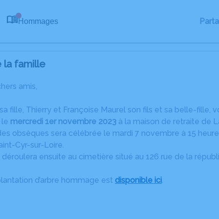
Part
Hommages
0
la famille
chers amis,
 fille, Thierry et Françoise Maurel son fils et sa belle-fille,
 le
mercredi 1er novembre 2023
à la maison de retraite de 
s obsèques sera célébrée le mardi 7 novembre à 15 heures en 
aint-Cyr-sur-Loire.
 déroulera ensuite au cimetière situé au 126 rue de la républi
plantation d’arbre hommage est
disponible ici
.