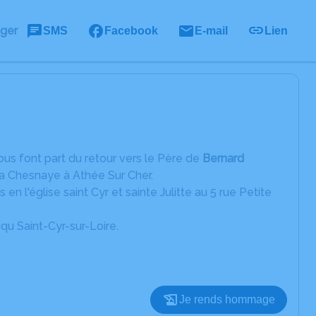
ager
SMS
Facebook
E-mail
Lien
 vous font part du retour vers le Père de
Bernard
La Chesnaye à Athée Sur Cher.
l'église saint Cyr et sainte Julitte au 5 rue Petite
qu Saint-Cyr-sur-Loire.
Je rends hommage