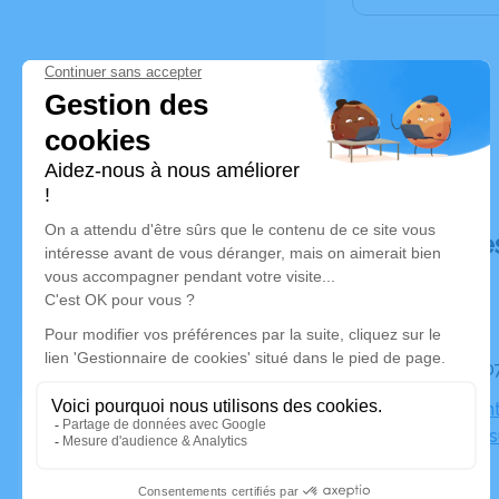
Déroulé de
Le mardi 
Eglise Sain
Saint-Cyr-s