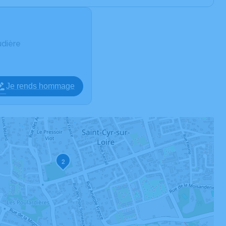
udière
Je rends hommage
2