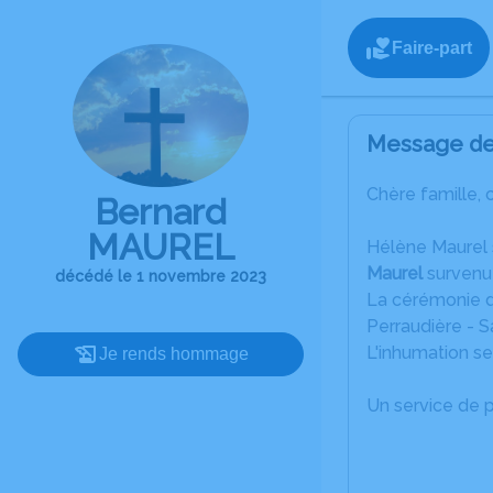
Faire-part
Message de 
Chère famille, 
Bernard
MAUREL
Hélène Maurel sa
Maurel
survenu
décédé le 1 novembre 2023
La cérémonie de
Perraudière - S
L'inhumation se
Je rends hommage
Un service de 