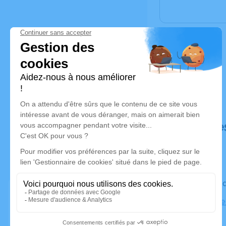
Déroulé de
Le vendre
Cathédrale
Tours