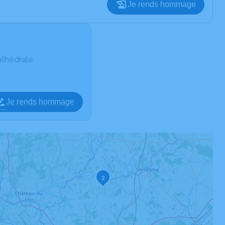
Je rends hommage
athédrale
Je rends hommage
2