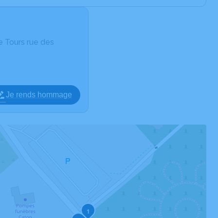
 Tours rue des
Je rends hommage
1