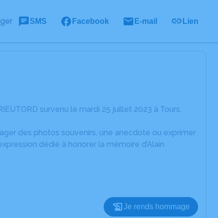
ager
SMS
Facebook
E-mail
Lien
RIEUTORD survenu le mardi 25 juillet 2023 à Tours.
rtager des photos souvenirs, une anecdote ou exprimer
expression dédié à honorer la mémoire d’Alain
Je rends hommage